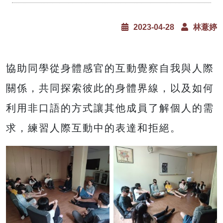
2023-04-28
林薏婷
協助同學從身體感官的互動覺察自我與人際
關係，共同探索彼此的身體界線，以及如何
利用非口語的方式讓其他成員了解個人的需
求，練習人際互動中的表達和拒絕。
人際探索工作坊
人際探索工作坊